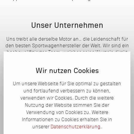
Unser Unternehmen
Uns treibt alle derselbe Motor an… die Leidenschaft für
den besten Sportwagenhersteller der Welt. Wir sind ein
hochqualifiziertes Team, welches seine Wurzeln direkt
beim Hersteller hat. Was wir nun damit vorhaben? Ihnen
einen ausgezeichneten Service zu angemessenen
Wir nutzen Cookies
Konditionen anzubieten!
„Das letzte Auto, das gebaut werden wird, wird ein
Um unsere Webseite für Sie optimal zu gestalten
Sportwagen sein."
– Ferdinand Porsche
und fortlaufend verbessern zu können,
Und wir sorgen dafür, dass Sie nie den Fahrspaß daran
verwenden wir Cookies. Durch die weitere
verlieren. Unser Herz schlägt für Ihren Sportler. Und
unsere Leidenschaft möchten wir mit Ihnen teilen.
Nutzung der Website stimmen Sie der
Sportwagen Werk bietet Ihnen exakt das, was Sie dafür
Verwendung von Cookies zu. Weitere
benötigen.
Informationen zu Cookies erhalten Sie in
Den perfekten Rundumservice. Nicht mehr, aber auch
unserer
Datenschutzerklärung
.
nicht weniger.