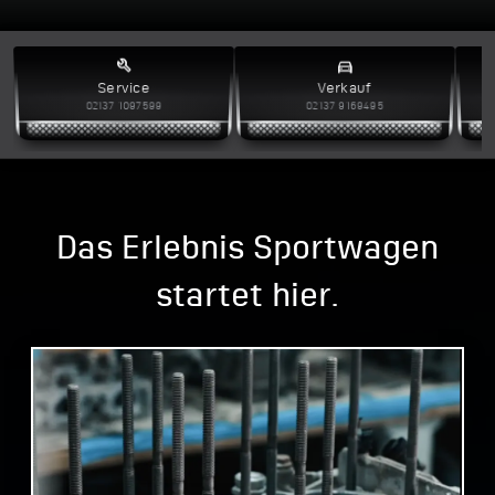
build
directions_car
Service
Verkauf
02137 1097599
02137 9169495
Das Erlebnis Sportwagen
startet hier.