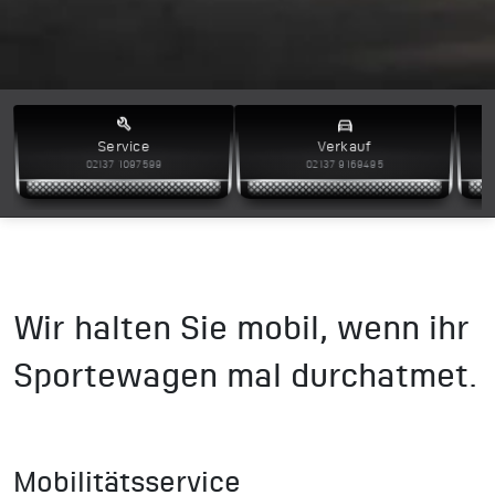
build
directions_car
Service
Verkauf
02137 1097599
02137 9169495
Wir halten Sie mobil, wenn ihr
Sportewagen mal durchatmet.
Mobilitätsservice