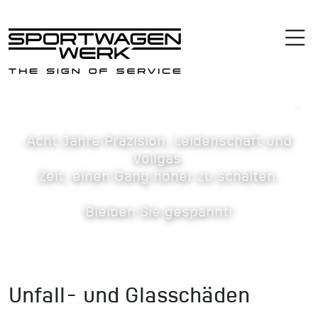
×
Acht Jahre Präzision, Leidenschaft und
Vollgas.
Zeit, einen Gang höher zu schalten.
Bleiben Sie gespannt!
Unfall- und Glasschäden