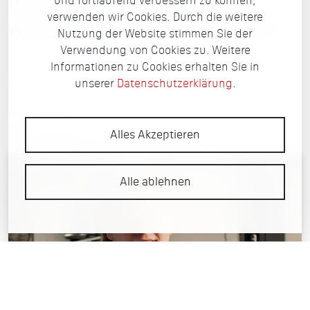
und fortlaufend verbessern zu können,
Unfall- und Glasschäden, oder
verwenden wir Cookies. Durch die weitere
wollen einen Termin vereinbaren?
Nutzung der Website stimmen Sie der
Verwendung von Cookies zu. Weitere
Informationen zu Cookies erhalten Sie in
Ihr persönlicher Ansprechpartner im Sportwagen Werk
unserer
Datenschutzerklärung
.
Nico Karkosch
karkosch@sportwagen-werk.de
Alles Akzeptieren
02137 1097599
Nico Karkosch
Alle ablehnen
Serviceberater