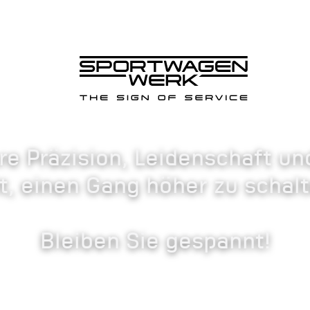
re Präzision, Leidenschaft und
it, einen Gang höher zu schalt
Bleiben Sie gespannt!