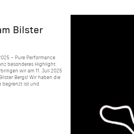
m Bilster
 2025 – Pure Performance
nz besonderes Highlight:
ringen wir am 11. Juli 2025
ilster Bergs! Wir haben die
e begrenzt ist und