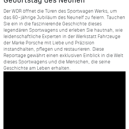
Geburtstag des Neunelf
Der WDR öffnet die Türen des Sportwagen Werks, um
das 60-jährige Jubiläum des Neunelf zu feiern. Tauchen
Sie ein in die faszinierende Geschichte dieses
legendären Sportwagens und erleben Sie hautnah, wie
leidenschaftliche Experten in der Werkstatt Fahrzeuge
der Marke Porsche mit Liebe und Präzision
instandhalten, pflegen und restaurieren. Diese
Reportage gewährt einen exklusiven Einblick in die Welt
dieses Sportwagens und die Menschen, die seine
Geschichte am Leben erhalten.