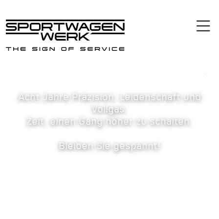
×
Acht Jahre Präzision, Leidenschaft und
Vollgas.
Zeit, einen Gang höher zu schalten.
Bleiben Sie gespannt!