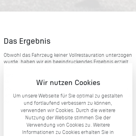
Das Ergebnis
Obwohl das Fahrzeug keiner Vollrestauration unterzogen
wurde, haben wir ein beeindruckendes Ergebnis erzielt.
Die Zufriedenheit des Kunden spricht für sich, und der
Targa erhielt die Gesamtnote 1-. Dies zeigt, dass wir
Wir nutzen Cookies
nicht nur die Erwartungen erfüllt, sondern sogar
übertroffen haben. Seitdem freuen wir uns, diesen 964
jährlich warten zu dürfen. Wir bedanken uns herzlich für
Um unsere Webseite für Sie optimal zu gestalten
dieses tolle Projekt!
und fortlaufend verbessern zu können,
verwenden wir Cookies. Durch die weitere
Nutzung der Website stimmen Sie der
Verwendung von Cookies zu. Weitere
Informationen zu Cookies erhalten Sie in