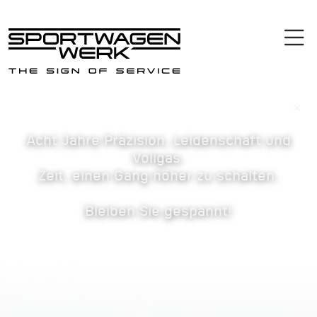
×
Acht Jahre Präzision, Leidenschaft und
Vollgas.
Zeit, einen Gang höher zu schalten.
Bleiben Sie gespannt!